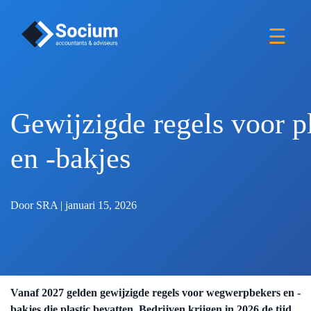
×
Over ons
☰
Nieuws
Vacatures
Gewijzigde regels voor p
Vestiging
en -bakjes
Voorwaarden
Door SRA | januari 15, 2026
Contact
Vanaf 2027 gelden gewijzigde regels voor wegwerpbekers en -
bakjes die plastic bevatten. Bedrijven krijgen in 2026 de tijd