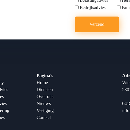
Belastingadvies
Hers
Bedrijfsadvies
Fami
Pagina's
Adr
cy
Home
Wie
dvies
Diensten
530
ies
Over ons
vies
Nieuws
041
ering
Vestiging
inf
ies
Contact