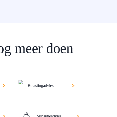
og meer doen
Belastingadvies
Subsidieadvies