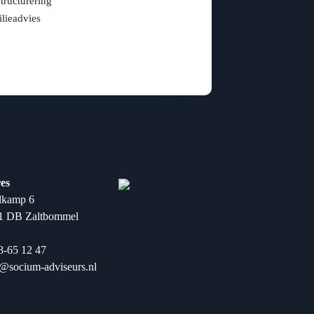
tructurering
lieadvies
es
lkamp 6
1 DB Zaltbommel
8-65 12 47
o@socium-adviseurs.nl