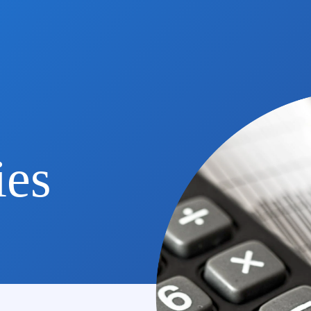
Home
Diensten
Over ons
Nieuws
ies
Vacatures
Vestiging
Voorwaarden
Contact