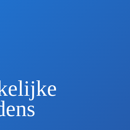
Home
Diensten
Over ons
Nieuws
Vacatures
elijke
Vestiging
dens
Voorwaarden
Contact