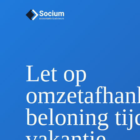
Let op
omzetafhank
beloning tij
vakantie