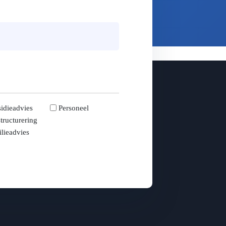
idieadvies
Personeel
tructurering
lieadvies