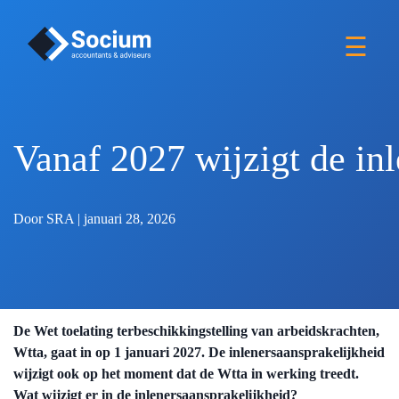
×
Over ons
☰
Nieuws
Vacatures
Vanaf 2027 wijzigt de in
Vestiging
Door SRA | januari 28, 2026
Voorwaarden
Contact
De Wet toelating terbeschikkingstelling van arbeidskrachten,
Wtta, gaat in op 1 januari 2027. De inlenersaansprakelijkheid
wijzigt ook op het moment dat de Wtta in werking treedt.
Wat wijzigt er in de inlenersaansprakelijkheid?